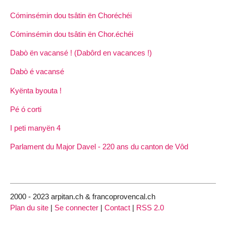
Cóminsémin dou tsâtin ën Choréchéi
Cóminsémin dou tsâtin ën Chor.échéi
Dabò ën vacansé ! (Dabôrd en vacances !)
Dabò é vacansé
Kyënta byouta !
Pé ó corti
I peti manyën 4
Parlament du Major Davel - 220 ans du canton de Vôd
2000 - 2023 arpitan.ch & francoprovencal.ch
Plan du site
|
Se connecter
|
Contact
|
RSS 2.0