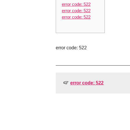
error code: 522
error code: 522
error code: 522
error code: 522
error code: 522