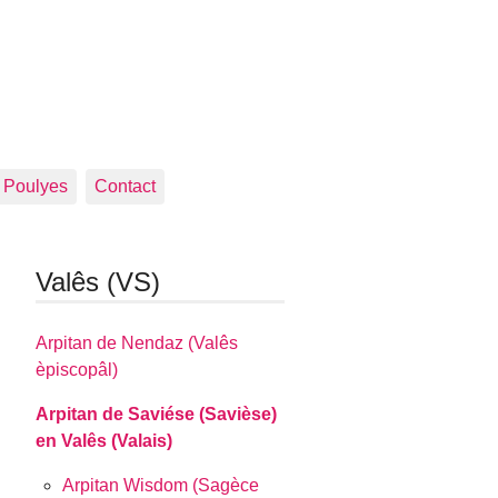
Poulyes
Contact
Valês (VS)
Arpitan de Nendaz (Valês
èpiscopâl)
Arpitan de Saviése (Savièse)
en Valês (Valais)
Arpitan Wisdom (Sagèce