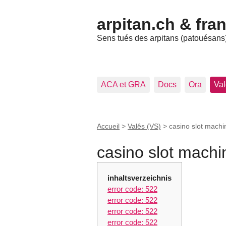
arpitan.ch & fra
Sens tués des arpitans (patouésans) 
ACA et GRA
Docs
Ora
Val
Accueil
>
Valês (VS)
> casino slot machin
casino slot machi
inhaltsverzeichnis
error code: 522
error code: 522
error code: 522
error code: 522