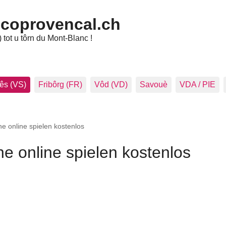
ncoprovencal.ch
tot u tôrn du Mont-Blanc !
ês (VS)
Fribôrg (FR)
Vôd (VD)
Savouè
VDA / PIE
e online spielen kostenlos
ne online spielen kostenlos