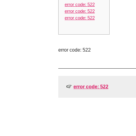
error code: 522
error code: 522
error code: 522
error code: 522
error code: 522