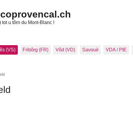
ncoprovencal.ch
tot u tôrn du Mont-Blanc !
ês (VS)
Fribôrg (FR)
Vôd (VD)
Savouè
VDA / PIE
eld
eld