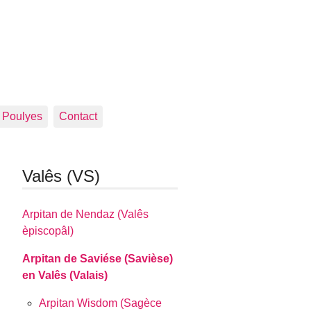
Poulyes
Contact
Valês (VS)
Arpitan de Nendaz (Valês
èpiscopâl)
Arpitan de Saviése (Savièse)
en Valês (Valais)
Arpitan Wisdom (Sagèce