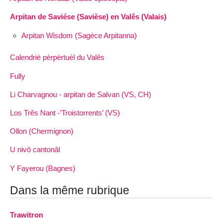
Arpitan de Saviése (Savièse) en Valês (Valais)
Arpitan Wisdom (Sagèce Arpitanna)
Calendrié pèrpèrtuèl du Valês
Fully
Li Charvagnou - arpitan de Salvan (VS, CH)
Los Três Nant -’Troistorrents’ (VS)
Ollon (Chermignon)
U nivô cantonâl
Y Fayerou (Bagnes)
Dans la même rubrique
Trawitron