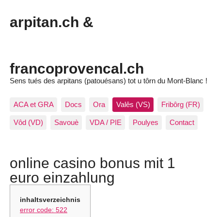
arpitan.ch &
francoprovencal.ch
Sens tués des arpitans (patouésans) tot u tôrn du Mont-Blanc !
ACA et GRA
Docs
Ora
Valês (VS)
Fribôrg (FR)
Vôd (VD)
Savouè
VDA / PIE
Poulyes
Contact
online casino bonus mit 1
euro einzahlung
inhaltsverzeichnis
error code: 522