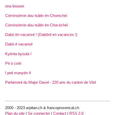
ona lóouwe
Cóminsémin dou tsâtin ën Choréchéi
Cóminsémin dou tsâtin ën Chor.échéi
Dabò ën vacansé ! (Dabôrd en vacances !)
Dabò é vacansé
Kyënta byouta !
Pé ó corti
I peti manyën 4
Parlament du Major Davel - 220 ans du canton de Vôd
2000 - 2023 arpitan.ch & francoprovencal.ch
Plan du site
|
Se connecter
|
Contact
|
RSS 2.0