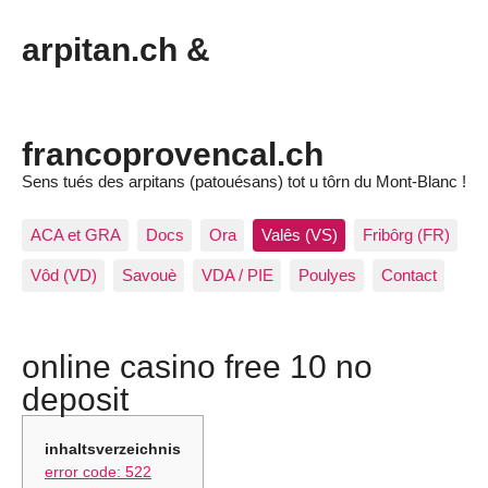
arpitan.ch &
francoprovencal.ch
Sens tués des arpitans (patouésans) tot u tôrn du Mont-Blanc !
ACA et GRA
Docs
Ora
Valês (VS)
Fribôrg (FR)
Vôd (VD)
Savouè
VDA / PIE
Poulyes
Contact
online casino free 10 no
deposit
inhaltsverzeichnis
error code: 522