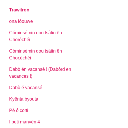
Trawitron
ona lóouwe
Cóminsémin dou tsâtin ën
Choréchéi
Cóminsémin dou tsâtin ën
Chor.échéi
Dabò ën vacansé ! (Dabôrd en
vacances !)
Dabò é vacansé
Kyënta byouta !
Pé ó corti
I peti manyën 4