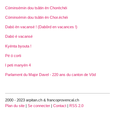
Cóminsémin dou tsâtin ën Choréchéi
Cóminsémin dou tsâtin ën Chor.échéi
Dabò ën vacansé ! (Dabôrd en vacances !)
Dabò é vacansé
Kyënta byouta !
Pé ó corti
I peti manyën 4
Parlament du Major Davel - 220 ans du canton de Vôd
2000 - 2023 arpitan.ch & francoprovencal.ch
Plan du site
|
Se connecter
|
Contact
|
RSS 2.0