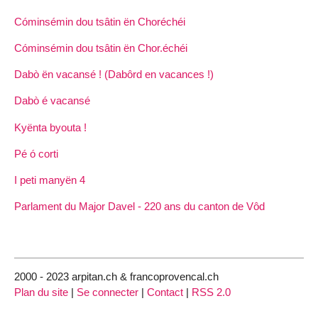
Cóminsémin dou tsâtin ën Choréchéi
Cóminsémin dou tsâtin ën Chor.échéi
Dabò ën vacansé ! (Dabôrd en vacances !)
Dabò é vacansé
Kyënta byouta !
Pé ó corti
I peti manyën 4
Parlament du Major Davel - 220 ans du canton de Vôd
2000 - 2023 arpitan.ch & francoprovencal.ch
Plan du site
|
Se connecter
|
Contact
|
RSS 2.0