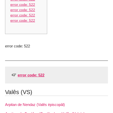
error code: 522
error code: 522
error code: 522
error code: 522
error code: 522
error code: 522
Valês (VS)
Arpitan de Nendaz (Valês èpiscopâl)