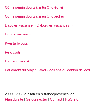
Cóminsémin dou tsâtin ën Choréchéi
Cóminsémin dou tsâtin ën Chor.échéi
Dabò ën vacansé ! (Dabôrd en vacances !)
Dabò é vacansé
Kyënta byouta !
Pé ó corti
I peti manyën 4
Parlament du Major Davel - 220 ans du canton de Vôd
2000 - 2023 arpitan.ch & francoprovencal.ch
Plan du site
|
Se connecter
|
Contact
|
RSS 2.0