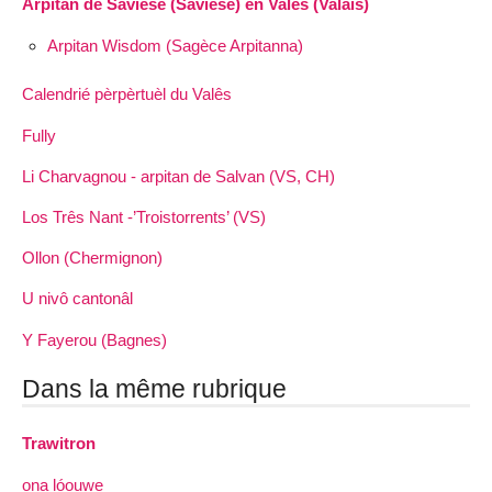
Arpitan de Saviése (Savièse) en Valês (Valais)
Arpitan Wisdom (Sagèce Arpitanna)
Calendrié pèrpèrtuèl du Valês
Fully
Li Charvagnou - arpitan de Salvan (VS, CH)
Los Três Nant -’Troistorrents’ (VS)
Ollon (Chermignon)
U nivô cantonâl
Y Fayerou (Bagnes)
Dans la même rubrique
Trawitron
ona lóouwe