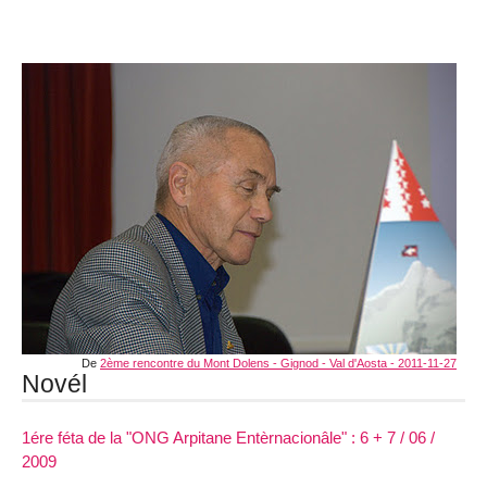
De
2ème rencontre du Mont Dolens - Gignod - Val d'Aosta - 2011-11-27
Novél
1ére féta de la "ONG Arpitane Entèrnacionâle" : 6 + 7 / 06 /
2009