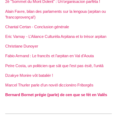
2è "Sommet du Mont Dolent" : Un’organisacion parfèta !
Alain Favre, bilan des parlaments sur la lengoua (arpitan ou
’francoprovençal’)
Chantal Certan - Conclusion générale
Eric Varnay - L’Aliance Culturèla Arpitana et lo trèsor arpitan
Christiane Dunoyer
Fabio Armand : Le francês et l’arpitan en Val d’Aouta
Peïre Costa, un politicien que sât que l’est pas ésiê, l’unitâ
Dzakye Monire vôt bataliér !
Marcel Thurler parle d’un novél diccionèro Friborgês
Bernard Bornet prégie (parle) de cen que se fét en Valês