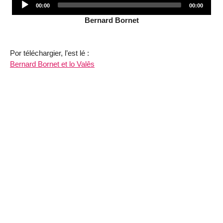
Current
Total
00:00
00:00
Player
time
duration
Bernard Bornet
Por téléchargier, l’est lé :
Bernard Bornet et lo Valês