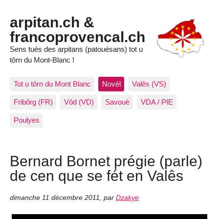
arpitan.ch &
francoprovencal.ch
Sens tués des arpitans (patouésans) tot u
tôrn du Mont-Blanc !
Tot u tôrn du Mont Blanc
Novél
Valês (VS)
Fribôrg (FR)
Vôd (VD)
Savouè
VDA / PIE
Poulyes
Bernard Bornet prégie (parle)
de cen que se fét en Valês
dimanche 11 décembre 2011
,
par
Dzakye
Audio