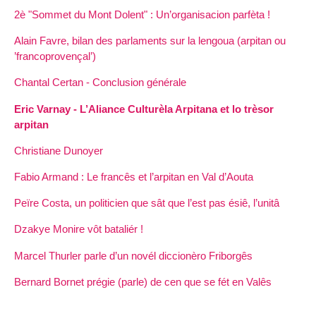
2è "Sommet du Mont Dolent" : Un’organisacion parfèta !
Alain Favre, bilan des parlaments sur la lengoua (arpitan ou
’francoprovençal’)
Chantal Certan - Conclusion générale
Eric Varnay - L’Aliance Culturèla Arpitana et lo trèsor
arpitan
Christiane Dunoyer
Fabio Armand : Le francês et l’arpitan en Val d’Aouta
Peïre Costa, un politicien que sât que l’est pas ésiê, l’unitâ
Dzakye Monire vôt bataliér !
Marcel Thurler parle d’un novél diccionèro Friborgês
Bernard Bornet prégie (parle) de cen que se fét en Valês