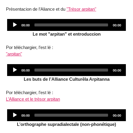
Prèsentacion de l’Aliance et du
"Trèsor arpitan"
Audio
Current
Total
00:00
00:00
Player
time
duration
Le mot "arpitan" et entroduccion
Por téléchargier, l’est lé :
"arpitan"
Audio
Current
Total
00:00
00:00
Player
time
duration
Les buts de l’Alliance Culturèla Arpitanna
Por téléchargier, l’est lé :
L’Alliance et le trèsor arpitan
Audio
Current
Total
00:00
00:00
Player
time
duration
L’orthographe supradialectale (non-phonétique)