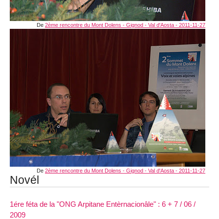
De
2ème rencontre du Mont Dolens - Gignod - Val d'Aosta - 2011-11-27
De
2ème rencontre du Mont Dolens - Gignod - Val d'Aosta - 2011-11-27
Novél
1ére féta de la "ONG Arpitane Entèrnacionâle" : 6 + 7 / 06 /
2009