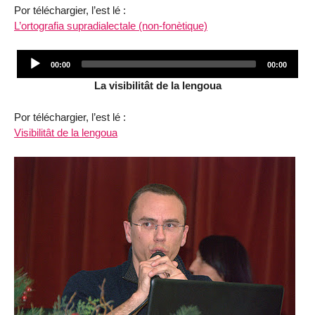
Por téléchargier, l’est lé :
L’ortografia supradialectale (non-fonètique)
Audio
Current
Total
00:00
00:00
Player
time
duration
La visibilitât de la lengoua
Por téléchargier, l’est lé :
Visibilitât de la lengoua