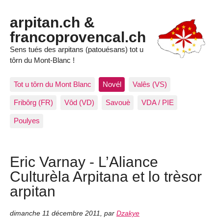
arpitan.ch &
francoprovencal.ch
Sens tués des arpitans (patouésans) tot u
tôrn du Mont-Blanc !
Tot u tôrn du Mont Blanc
Novél
Valês (VS)
Fribôrg (FR)
Vôd (VD)
Savouè
VDA / PIE
Poulyes
Eric Varnay - L’Aliance
Culturèla Arpitana et lo trèsor
arpitan
dimanche 11 décembre 2011
,
par
Dzakye