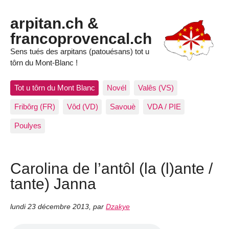
arpitan.ch &
francoprovencal.ch
Sens tués des arpitans (patouésans) tot u
tôrn du Mont-Blanc !
Tot u tôrn du Mont Blanc
Novél
Valês (VS)
Fribôrg (FR)
Vôd (VD)
Savouè
VDA / PIE
Poulyes
Carolina de l’antôl (la (l)ante /
tante) Janna
lundi 23 décembre 2013
,
par
Dzakye