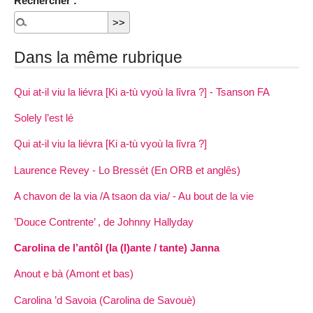
Rechercher :
Dans la même rubrique
Qui at-il viu la liévra [Ki a-tù vyoù la lîvra ?] - Tsanson FA
Solely l’est lé
Qui at-il viu la liévra [Ki a-tù vyoù la lîvra ?]
Laurence Revey - Lo Bressét (En ORB et anglês)
A chavon de la via /A tsaon da via/ - Au bout de la vie
’Douce Contrente’ , de Johnny Hallyday
Carolina de l’antôl (la (l)ante / tante) Janna
Anout e bà (Amont et bas)
Carolina ’d Savoia (Carolina de Savouè)