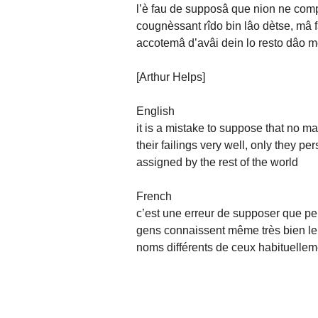
l’è fau de supposâ que nion ne com
cougnèssant rîdo bin lâo dètse, mâ fan
accotemâ d’avâi dein lo resto dâo 
[Arthur Helps]
English
it is a mistake to suppose that no 
their failings very well, only they pe
assigned by the rest of the world
French
c’est une erreur de supposer que p
gens connaissent même très bien leu
noms différents de ceux habituelleme