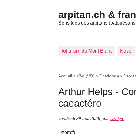
arpitan.ch & fra
Sens tués des arpitans (patouésans) 
Tot u tôrn du Mont Blanc
Novél
Accueil
>
Vôd (VD)
>
Citations en Dzorat
Arthur Helps - C
caeactéro
vendredi 29 mai 2026
,
par
Dzakye
Dzoratâi