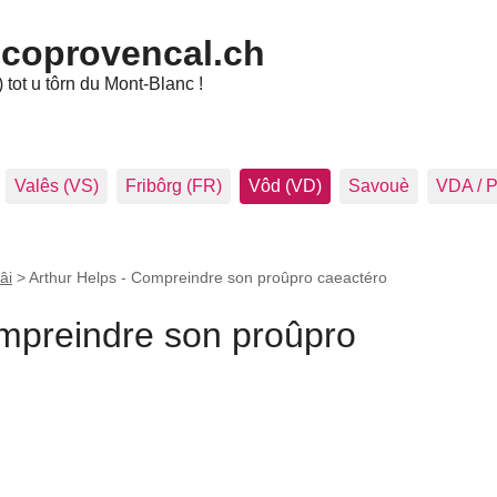
ncoprovencal.ch
tot u tôrn du Mont-Blanc !
Valês (VS)
Fribôrg (FR)
Vôd (VD)
Savouè
VDA / 
âi
>
Arthur Helps - Compreindre son proûpro caeactéro
ompreindre son proûpro