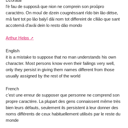
Dzoratâi
l’è fau de supposâ que nion ne comprein son proûpro
caractéro. On mouî de dzein cougnèssant rîdo bin lâo dètse,
mâ fant tot po lâo balyî dâi nom tot differeint de clliâo que sant
accotemâ d’avâi dein lo resto dâo mondo
Arthur Helps
English
it is a mistake to suppose that no man understands his own
character. Most persons know even their failings very well,
only they persist in giving them names different from those
usually assigned by the rest of the world
French
c’est une erreur de supposer que personne ne comprend son
propre caractère. La plupart des gens connaissent même très
bien leurs défauts, seulement ils persistent à leur donner des
noms différents de ceux habituellement utilisés par le reste du
monde