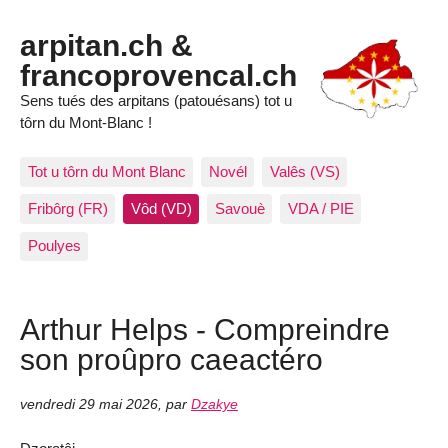
arpitan.ch &
francoprovencal.ch
Sens tués des arpitans (patouésans) tot u
tôrn du Mont-Blanc !
Tot u tôrn du Mont Blanc
Novél
Valês (VS)
Fribôrg (FR)
Vôd (VD)
Savouè
VDA / PIE
Poulyes
Arthur Helps - Compreindre
son proûpro caeactéro
vendredi 29 mai 2026
,
par
Dzakye