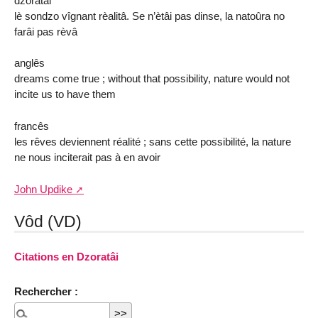
dzoratâi
lè sondzo vîgnant rèalitâ. Se n’ètâi pas dinse, la natoûra no
farâi pas rèvâ
anglês
dreams come true ; without that possibility, nature would not
incite us to have them
francês
les rêves deviennent réalité ; sans cette possibilité, la nature
ne nous inciterait pas à en avoir
John Updike
Vôd (VD)
Citations en Dzoratâi
Rechercher :