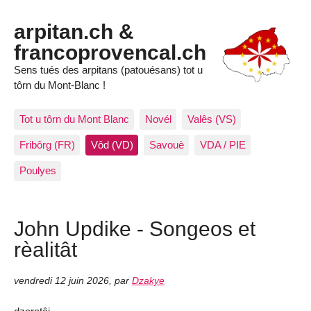
arpitan.ch &
francoprovencal.ch
Sens tués des arpitans (patouésans) tot u
tôrn du Mont-Blanc !
Tot u tôrn du Mont Blanc
Novél
Valês (VS)
Fribôrg (FR)
Vôd (VD)
Savouè
VDA / PIE
Poulyes
John Updike - Songeos et
rèalitât
vendredi 12 juin 2026
,
par
Dzakye