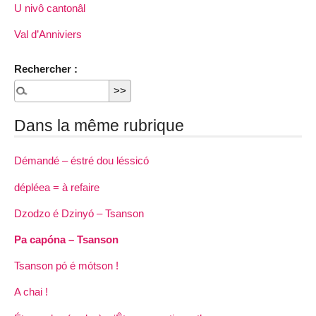
U nivô cantonâl
Val d’Anniviers
Rechercher :
Dans la même rubrique
Démandé – éstré dou léssicó
dépléea = à refaire
Dzodzo é Dzinyó – Tsanson
Pa capóna – Tsanson
Tsanson pó é mótson !
A chai !