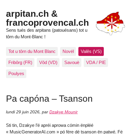
arpitan.ch &
francoprovencal.ch
Sens tués des arpitans (patouésans) tot u
tôrn du Mont-Blanc !
Tot u tôrn du Mont Blanc
Novél
Valês (VS)
Fribôrg (FR)
Vôd (VD)
Savouè
VDA / PIE
Poulyes
Pa capóna – Tsanson
lundi 29 juin 2026
,
par
Dzakye Mounir
Sti tin, Dzakye l’é apréi aprowa cómin ënpléé
« MusicGeneratorAI.com » pó fére dé tsanson ën patwé. Fé