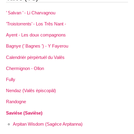
’ Salvan ’ - Li Charvagnou
’Troistorrents’ - Los Três Nant -
Ayent - Les doux compagnons
Bagnye (’ Bagnes ’) - Y Fayerou
Calendriér pèrpèrtuèl du Valês
Chermignon - Ollon
Fully
Nendaz (Valês èpiscopâl)
Randogne
Saviése (Savièse)
Arpitan Wisdom (Sagèce Arpitanna)