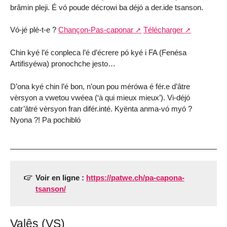
brâmin pleji. É vó poude décrowi ba déjó a der.ide tsanson.
Vó-jé plé-t-e ?
Chançon-Pas-caponar
Télécharger
Chin kyé l’é conpleca l’é d’écrere pó kyé i FA (Fenésa
Artifisyéwa) pronochche jesto…
D’ona kyé chin l’é bon, n’oun pou mérówa é fér.e d’âtre
vèrsyon a vwetou vwéea (‘à qui mieux mieux’). Vi-déjó
catr’âtré vèrsyon fran difér.inté. Kyënta anma-vó myó ?
Nyona ?! Pa pochibló
Voir en ligne :
https://patwe.ch/pa-capona-
tsanson/
Valês (VS)