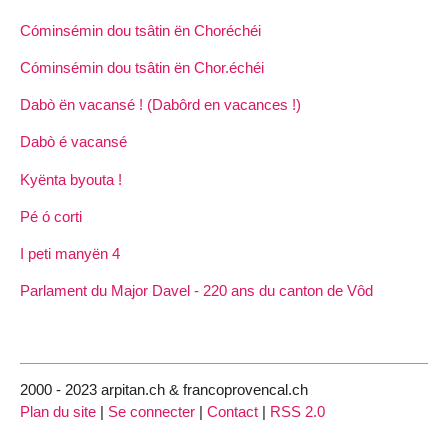
Cóminsémin dou tsâtin ën Choréchéi
Cóminsémin dou tsâtin ën Chor.échéi
Dabò ën vacansé ! (Dabôrd en vacances !)
Dabò é vacansé
Kyënta byouta !
Pé ó corti
I peti manyën 4
Parlament du Major Davel - 220 ans du canton de Vôd
2000 - 2023 arpitan.ch & francoprovencal.ch
Plan du site
|
Se connecter
|
Contact
|
RSS 2.0