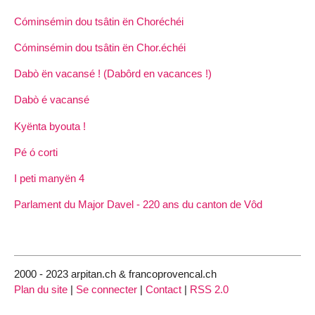
Cóminsémin dou tsâtin ën Choréchéi
Cóminsémin dou tsâtin ën Chor.échéi
Dabò ën vacansé ! (Dabôrd en vacances !)
Dabò é vacansé
Kyënta byouta !
Pé ó corti
I peti manyën 4
Parlament du Major Davel - 220 ans du canton de Vôd
2000 - 2023 arpitan.ch & francoprovencal.ch
Plan du site
|
Se connecter
|
Contact
|
RSS 2.0