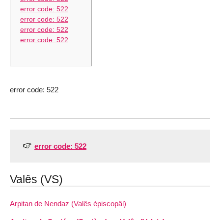
error code: 522
error code: 522
error code: 522
error code: 522
error code: 522
error code: 522
Valês (VS)
Arpitan de Nendaz (Valês èpiscopâl)