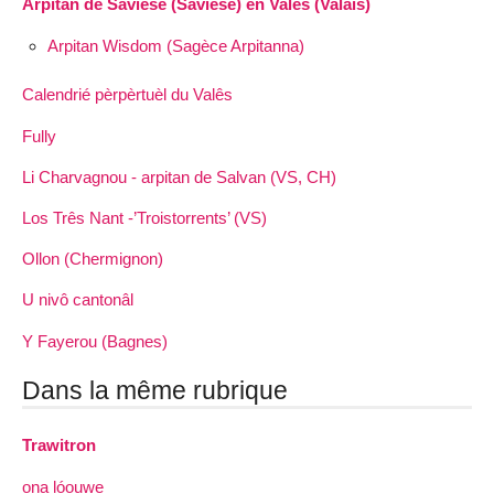
Arpitan de Saviése (Savièse) en Valês (Valais)
Arpitan Wisdom (Sagèce Arpitanna)
Calendrié pèrpèrtuèl du Valês
Fully
Li Charvagnou - arpitan de Salvan (VS, CH)
Los Três Nant -’Troistorrents’ (VS)
Ollon (Chermignon)
U nivô cantonâl
Y Fayerou (Bagnes)
Dans la même rubrique
Trawitron
ona lóouwe