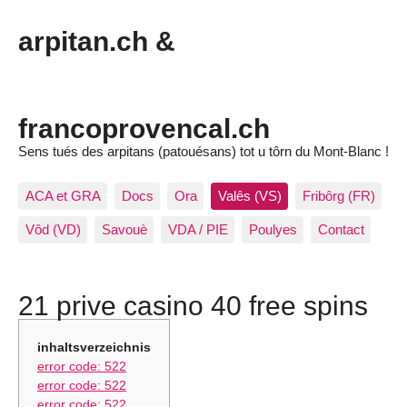
arpitan.ch &
francoprovencal.ch
Sens tués des arpitans (patouésans) tot u tôrn du Mont-Blanc !
ACA et GRA
Docs
Ora
Valês (VS)
Fribôrg (FR)
Vôd (VD)
Savouè
VDA / PIE
Poulyes
Contact
21 prive casino 40 free spins
inhaltsverzeichnis
error code: 522
error code: 522
error code: 522