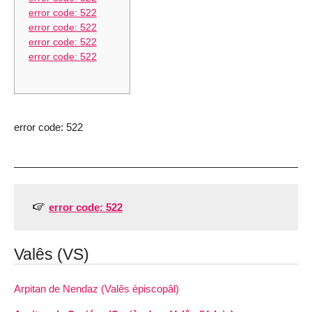
error code: 522
error code: 522
error code: 522
error code: 522
error code: 522
error code: 522
Valês (VS)
Arpitan de Nendaz (Valês èpiscopâl)