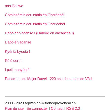
ona lóouwe
Cóminsémin dou tsâtin ën Choréchéi
Cóminsémin dou tsâtin ën Chor.échéi
Dabò ën vacansé ! (Dabôrd en vacances !)
Dabò é vacansé
Kyënta byouta !
Pé ó corti
I peti manyën 4
Parlament du Major Davel - 220 ans du canton de Vôd
2000 - 2023 arpitan.ch & francoprovencal.ch
Plan du site
|
Se connecter
|
Contact
|
RSS 2.0