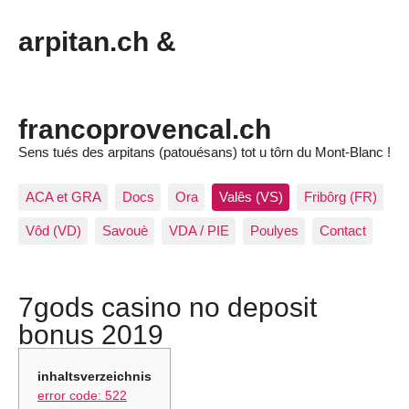
arpitan.ch &
francoprovencal.ch
Sens tués des arpitans (patouésans) tot u tôrn du Mont-Blanc !
ACA et GRA
Docs
Ora
Valês (VS)
Fribôrg (FR)
Vôd (VD)
Savouè
VDA / PIE
Poulyes
Contact
7gods casino no deposit
bonus 2019
inhaltsverzeichnis
error code: 522