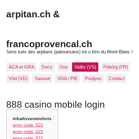
arpitan.ch &
francoprovencal.ch
Sens tués des arpitans (patouésans) tot u tôrn du Mont-Blanc !
ACA et GRA
Docs
Ora
Valês (VS)
Fribôrg (FR)
Vôd (VD)
Savouè
VDA / PIE
Poulyes
Contact
888 casino mobile login
inhaltsverzeichnis
error code: 522
error code: 522
error code: 522