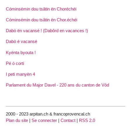
Cóminsémin dou tsâtin ën Choréchéi
Cóminsémin dou tsâtin ën Chor.échéi
Dabò ën vacansé ! (Dabôrd en vacances !)
Dabò é vacansé
Kyënta byouta !
Pé ó corti
I peti manyën 4
Parlament du Major Davel - 220 ans du canton de Vôd
2000 - 2023 arpitan.ch & francoprovencal.ch
Plan du site
|
Se connecter
|
Contact
|
RSS 2.0