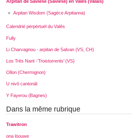
Arpitan de Saviése (Savièse) en Valês (Valais)
Arpitan Wisdom (Sagèce Arpitanna)
Calendrié pèrpèrtuèl du Valês
Fully
Li Charvagnou - arpitan de Salvan (VS, CH)
Los Três Nant -’Troistorrents’ (VS)
Ollon (Chermignon)
U nivô cantonâl
Y Fayerou (Bagnes)
Dans la même rubrique
Trawitron
ona lóouwe