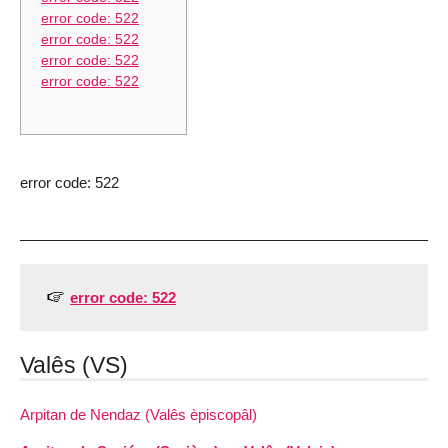
error code: 522
error code: 522
error code: 522
error code: 522
error code: 522
error code: 522
Valês (VS)
Arpitan de Nendaz (Valês èpiscopâl)