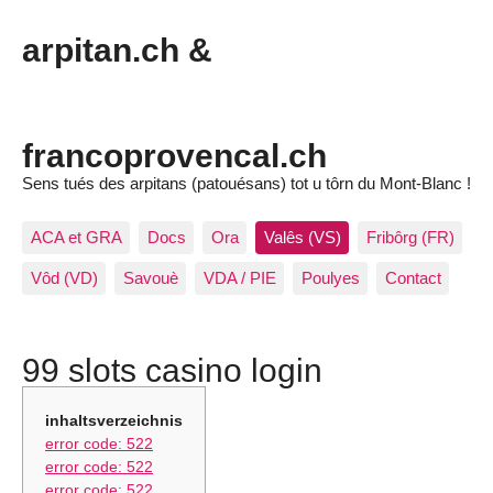
arpitan.ch &
francoprovencal.ch
Sens tués des arpitans (patouésans) tot u tôrn du Mont-Blanc !
ACA et GRA
Docs
Ora
Valês (VS)
Fribôrg (FR)
Vôd (VD)
Savouè
VDA / PIE
Poulyes
Contact
99 slots casino login
inhaltsverzeichnis
error code: 522
error code: 522
error code: 522