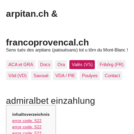
arpitan.ch &
francoprovencal.ch
Sens tués des arpitans (patouésans) tot u tôrn du Mont-Blanc !
ACA et GRA
Docs
Ora
Valês (VS)
Fribôrg (FR)
Vôd (VD)
Savouè
VDA / PIE
Poulyes
Contact
admiralbet einzahlung
inhaltsverzeichnis
error code: 522
error code: 522
error code: 522