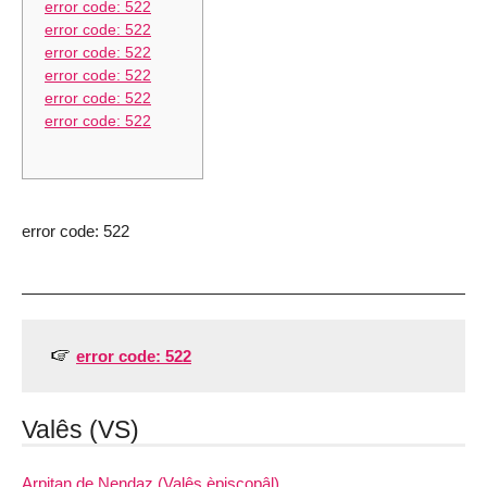
error code: 522
error code: 522
error code: 522
error code: 522
error code: 522
error code: 522
error code: 522
error code: 522
Valês (VS)
Arpitan de Nendaz (Valês èpiscopâl)