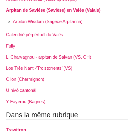
Arpitan de Saviése (Savièse) en Valês (Valais)
Arpitan Wisdom (Sagèce Arpitanna)
Calendrié pèrpèrtuèl du Valês
Fully
Li Charvagnou - arpitan de Salvan (VS, CH)
Los Três Nant -’Troistorrents’ (VS)
Ollon (Chermignon)
U nivô cantonâl
Y Fayerou (Bagnes)
Dans la même rubrique
Trawitron