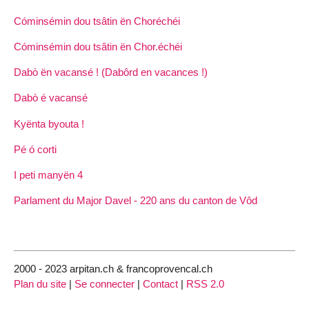
Cóminsémin dou tsâtin ën Choréchéi
Cóminsémin dou tsâtin ën Chor.échéi
Dabò ën vacansé ! (Dabôrd en vacances !)
Dabò é vacansé
Kyënta byouta !
Pé ó corti
I peti manyën 4
Parlament du Major Davel - 220 ans du canton de Vôd
2000 - 2023 arpitan.ch & francoprovencal.ch
Plan du site
|
Se connecter
|
Contact
|
RSS 2.0