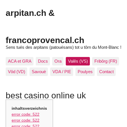
arpitan.ch &
francoprovencal.ch
Sens tués des arpitans (patouésans) tot u tôrn du Mont-Blanc !
ACA et GRA
Docs
Ora
Valês (VS)
Fribôrg (FR)
Vôd (VD)
Savouè
VDA / PIE
Poulyes
Contact
best casino online uk
inhaltsverzeichnis
error code: 522
error code: 522
error code: 522