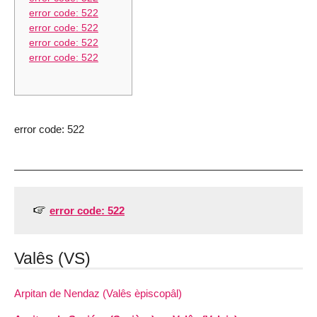
error code: 522
error code: 522
error code: 522
error code: 522
error code: 522
error code: 522
Valês (VS)
Arpitan de Nendaz (Valês èpiscopâl)