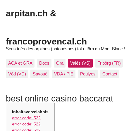
arpitan.ch &
francoprovencal.ch
Sens tués des arpitans (patouésans) tot u tôrn du Mont-Blanc !
ACA et GRA
Docs
Ora
Valês (VS)
Fribôrg (FR)
Vôd (VD)
Savouè
VDA / PIE
Poulyes
Contact
best online casino baccarat
inhaltsverzeichnis
error code: 522
error code: 522
error code: 522