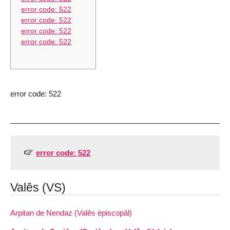
error code: 522
error code: 522
error code: 522
error code: 522
error code: 522
error code: 522
Valês (VS)
Arpitan de Nendaz (Valês èpiscopâl)