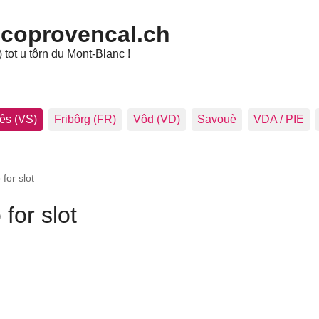
ncoprovencal.ch
tot u tôrn du Mont-Blanc !
ês (VS)
Fribôrg (FR)
Vôd (VD)
Savouè
VDA / PIE
for slot
 for slot