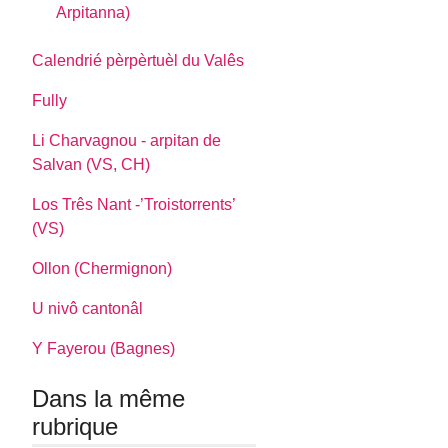
Arpitanna)
Calendrié pèrpèrtuèl du Valês
Fully
Li Charvagnou - arpitan de
Salvan (VS, CH)
Los Três Nant -’Troistorrents’
(VS)
Ollon (Chermignon)
U nivô cantonâl
Y Fayerou (Bagnes)
Dans la même
rubrique