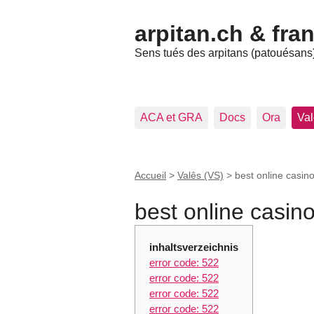
arpitan.ch & fra
Sens tués des arpitans (patouésans) 
ACA et GRA
Docs
Ora
Val
Accueil
>
Valês (VS)
> best online casino 
best online casino
inhaltsverzeichnis
error code: 522
error code: 522
error code: 522
error code: 522