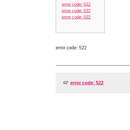
error code: 522
error code: 522
error code: 522
error code: 522
error code: 522