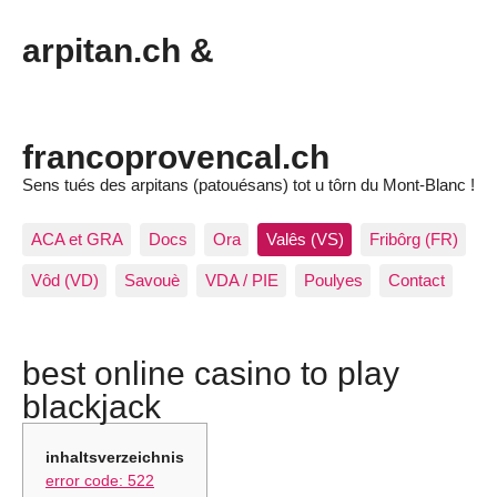
arpitan.ch &
francoprovencal.ch
Sens tués des arpitans (patouésans) tot u tôrn du Mont-Blanc !
ACA et GRA
Docs
Ora
Valês (VS)
Fribôrg (FR)
Vôd (VD)
Savouè
VDA / PIE
Poulyes
Contact
best online casino to play
blackjack
inhaltsverzeichnis
error code: 522