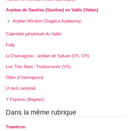
Arpitan de Saviése (Savièse) en Valês (Valais)
Arpitan Wisdom (Sagèce Arpitanna)
Calendrié pèrpèrtuèl du Valês
Fully
Li Charvagnou - arpitan de Salvan (VS, CH)
Los Três Nant -’Troistorrents’ (VS)
Ollon (Chermignon)
U nivô cantonâl
Y Fayerou (Bagnes)
Dans la même rubrique
Trawitron