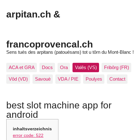
arpitan.ch &
francoprovencal.ch
Sens tués des arpitans (patouésans) tot u tôrn du Mont-Blanc !
ACA et GRA
Docs
Ora
Valês (VS)
Fribôrg (FR)
Vôd (VD)
Savouè
VDA / PIE
Poulyes
Contact
best slot machine app for
android
inhaltsverzeichnis
error code: 522