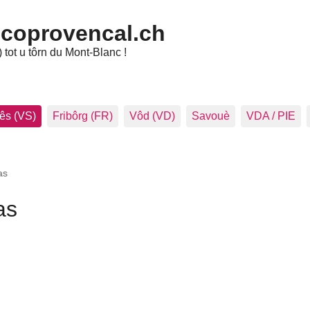
ncoprovencal.ch
tot u tôrn du Mont-Blanc !
ês (VS)
Fribôrg (FR)
Vôd (VD)
Savouè
VDA / PIE
as
as