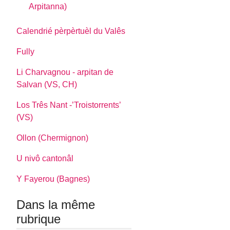
Arpitanna)
Calendrié pèrpèrtuèl du Valês
Fully
Li Charvagnou - arpitan de
Salvan (VS, CH)
Los Três Nant -’Troistorrents’
(VS)
Ollon (Chermignon)
U nivô cantonâl
Y Fayerou (Bagnes)
Dans la même
rubrique