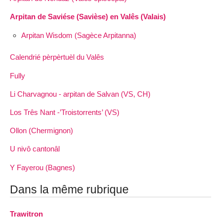
Arpitan de Saviése (Savièse) en Valês (Valais)
Arpitan Wisdom (Sagèce Arpitanna)
Calendrié pèrpèrtuèl du Valês
Fully
Li Charvagnou - arpitan de Salvan (VS, CH)
Los Três Nant -’Troistorrents’ (VS)
Ollon (Chermignon)
U nivô cantonâl
Y Fayerou (Bagnes)
Dans la même rubrique
Trawitron