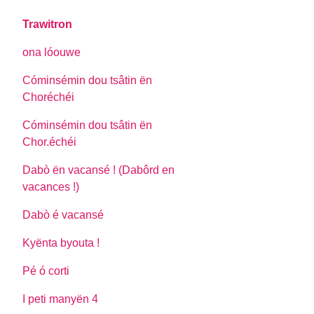
Trawitron
ona lóouwe
Cóminsémin dou tsâtin ën
Choréchéi
Cóminsémin dou tsâtin ën
Chor.échéi
Dabò ën vacansé ! (Dabôrd en
vacances !)
Dabò é vacansé
Kyënta byouta !
Pé ó corti
I peti manyën 4