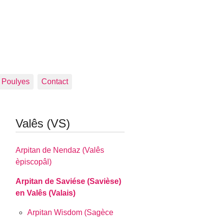
Poulyes
Contact
Valês (VS)
Arpitan de Nendaz (Valês
èpiscopâl)
Arpitan de Saviése (Savièse)
en Valês (Valais)
Arpitan Wisdom (Sagèce