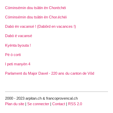
Cóminsémin dou tsâtin ën Choréchéi
Cóminsémin dou tsâtin ën Chor.échéi
Dabò ën vacansé ! (Dabôrd en vacances !)
Dabò é vacansé
Kyënta byouta !
Pé ó corti
I peti manyën 4
Parlament du Major Davel - 220 ans du canton de Vôd
2000 - 2023 arpitan.ch & francoprovencal.ch
Plan du site
|
Se connecter
|
Contact
|
RSS 2.0