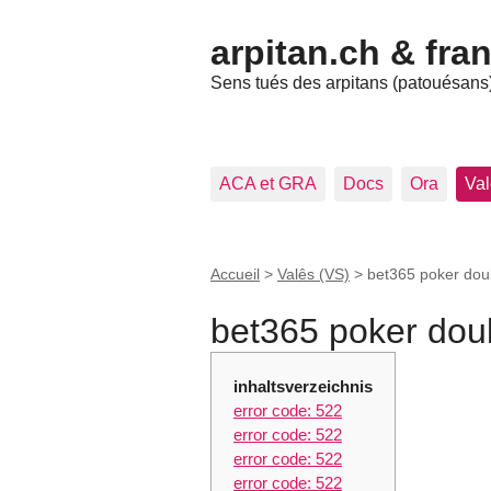
arpitan.ch & fra
Sens tués des arpitans (patouésans) 
ACA et GRA
Docs
Ora
Val
Accueil
>
Valês (VS)
> bet365 poker doub
bet365 poker doub
inhaltsverzeichnis
error code: 522
error code: 522
error code: 522
error code: 522