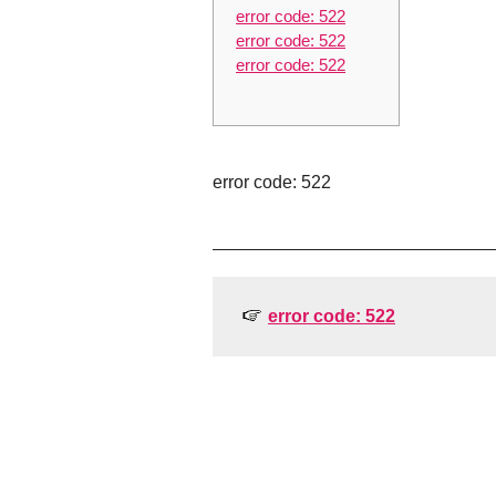
error code: 522
error code: 522
error code: 522
error code: 522
error code: 522