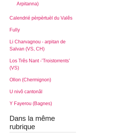
Arpitanna)
Calendrié pèrpèrtuèl du Valês
Fully
Li Charvagnou - arpitan de
Salvan (VS, CH)
Los Três Nant -’Troistorrents’
(VS)
Ollon (Chermignon)
U nivô cantonâl
Y Fayerou (Bagnes)
Dans la même
rubrique