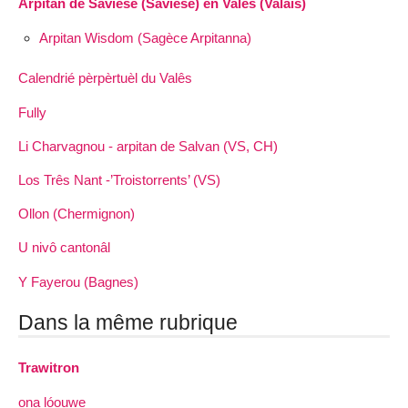
Arpitan de Saviése (Savièse) en Valês (Valais)
Arpitan Wisdom (Sagèce Arpitanna)
Calendrié pèrpèrtuèl du Valês
Fully
Li Charvagnou - arpitan de Salvan (VS, CH)
Los Três Nant -’Troistorrents’ (VS)
Ollon (Chermignon)
U nivô cantonâl
Y Fayerou (Bagnes)
Dans la même rubrique
Trawitron
ona lóouwe