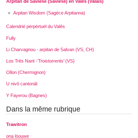
Arpitan de Saviése (Savièse) en Valês (Valais)
Arpitan Wisdom (Sagèce Arpitanna)
Calendrié pèrpèrtuèl du Valês
Fully
Li Charvagnou - arpitan de Salvan (VS, CH)
Los Três Nant -’Troistorrents’ (VS)
Ollon (Chermignon)
U nivô cantonâl
Y Fayerou (Bagnes)
Dans la même rubrique
Trawitron
ona lóouwe