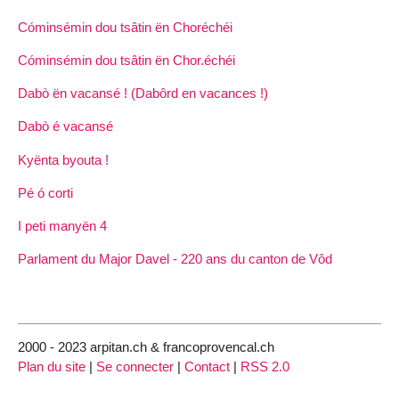
Cóminsémin dou tsâtin ën Choréchéi
Cóminsémin dou tsâtin ën Chor.échéi
Dabò ën vacansé ! (Dabôrd en vacances !)
Dabò é vacansé
Kyënta byouta !
Pé ó corti
I peti manyën 4
Parlament du Major Davel - 220 ans du canton de Vôd
2000 - 2023 arpitan.ch & francoprovencal.ch
Plan du site
|
Se connecter
|
Contact
|
RSS 2.0