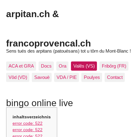
arpitan.ch &
francoprovencal.ch
Sens tués des arpitans (patouésans) tot u tôrn du Mont-Blanc !
ACA et GRA
Docs
Ora
Valês (VS)
Fribôrg (FR)
Vôd (VD)
Savouè
VDA / PIE
Poulyes
Contact
bingo online live
inhaltsverzeichnis
error code: 522
error code: 522
error code: 522