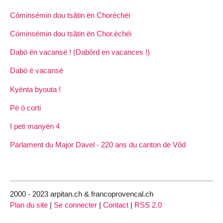
Cóminsémin dou tsâtin ën Choréchéi
Cóminsémin dou tsâtin ën Chor.échéi
Dabò ën vacansé ! (Dabôrd en vacances !)
Dabò é vacansé
Kyënta byouta !
Pé ó corti
I peti manyën 4
Parlament du Major Davel - 220 ans du canton de Vôd
2000 - 2023 arpitan.ch & francoprovencal.ch
Plan du site
|
Se connecter
|
Contact
|
RSS 2.0