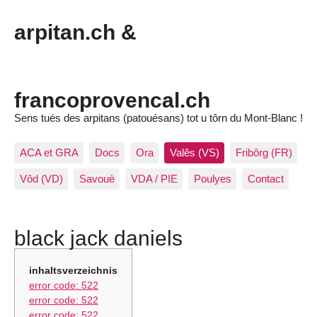
arpitan.ch &
francoprovencal.ch
Sens tués des arpitans (patouésans) tot u tôrn du Mont-Blanc !
ACA et GRA
Docs
Ora
Valês (VS)
Fribôrg (FR)
Vôd (VD)
Savouè
VDA / PIE
Poulyes
Contact
black jack daniels
inhaltsverzeichnis
error code: 522
error code: 522
error code: 522