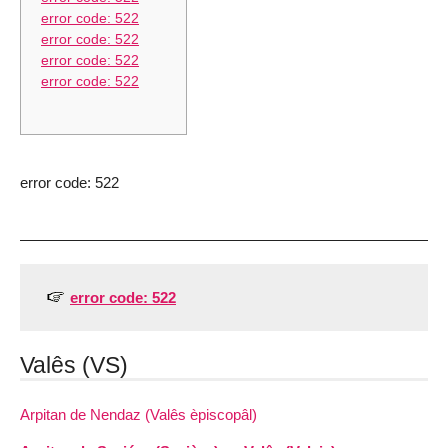
error code: 522
error code: 522
error code: 522
error code: 522
error code: 522
error code: 522
Valês (VS)
Arpitan de Nendaz (Valês èpiscopâl)