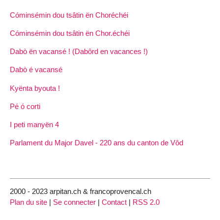
Cóminsémin dou tsâtin ën Choréchéi
Cóminsémin dou tsâtin ën Chor.échéi
Dabò ën vacansé ! (Dabôrd en vacances !)
Dabò é vacansé
Kyënta byouta !
Pé ó corti
I peti manyën 4
Parlament du Major Davel - 220 ans du canton de Vôd
2000 - 2023 arpitan.ch & francoprovencal.ch
Plan du site
|
Se connecter
|
Contact
|
RSS 2.0