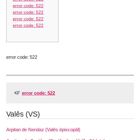
error code: 522
error code: 522
error code: 522
error code: 522
error code: 522
error code: 522
Valês (VS)
Arpitan de Nendaz (Valês èpiscopâl)