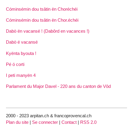
Cóminsémin dou tsâtin ën Choréchéi
Cóminsémin dou tsâtin ën Chor.échéi
Dabò ën vacansé ! (Dabôrd en vacances !)
Dabò é vacansé
Kyënta byouta !
Pé ó corti
I peti manyën 4
Parlament du Major Davel - 220 ans du canton de Vôd
2000 - 2023 arpitan.ch & francoprovencal.ch
Plan du site
|
Se connecter
|
Contact
|
RSS 2.0