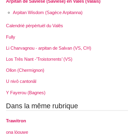
Arpitan de Saviése (Savièse) en Valês (Valais)
Arpitan Wisdom (Sagèce Arpitanna)
Calendrié pèrpèrtuèl du Valês
Fully
Li Charvagnou - arpitan de Salvan (VS, CH)
Los Três Nant -’Troistorrents’ (VS)
Ollon (Chermignon)
U nivô cantonâl
Y Fayerou (Bagnes)
Dans la même rubrique
Trawitron
ona lóouwe