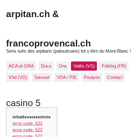
arpitan.ch &
francoprovencal.ch
Sens tués des arpitans (patouésans) tot u tôrn du Mont-Blanc !
ACA et GRA
Docs
Ora
Valês (VS)
Fribôrg (FR)
Vôd (VD)
Savouè
VDA / PIE
Poulyes
Contact
casino 5
inhaltsverzeichnis
error code: 522
error code: 522
error code: 522