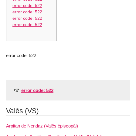
error code: 522
error code: 522
error code: 522
error code: 522
error code: 522
error code: 522
Valês (VS)
Arpitan de Nendaz (Valês èpiscopâl)