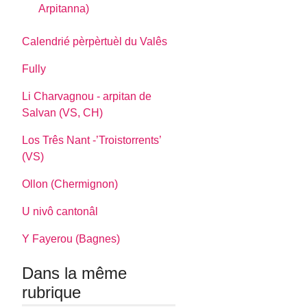
Arpitanna)
Calendrié pèrpèrtuèl du Valês
Fully
Li Charvagnou - arpitan de
Salvan (VS, CH)
Los Três Nant -’Troistorrents’
(VS)
Ollon (Chermignon)
U nivô cantonâl
Y Fayerou (Bagnes)
Dans la même
rubrique