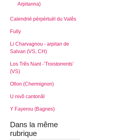
Arpitanna)
Calendrié pèrpèrtuèl du Valês
Fully
Li Charvagnou - arpitan de
Salvan (VS, CH)
Los Três Nant -’Troistorrents’
(VS)
Ollon (Chermignon)
U nivô cantonâl
Y Fayerou (Bagnes)
Dans la même
rubrique