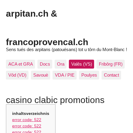
arpitan.ch &
francoprovencal.ch
Sens tués des arpitans (patouésans) tot u tôrn du Mont-Blanc !
ACA et GRA
Docs
Ora
Valês (VS)
Fribôrg (FR)
Vôd (VD)
Savouè
VDA / PIE
Poulyes
Contact
casino clabic promotions
inhaltsverzeichnis
error code: 522
error code: 522
error code: 522