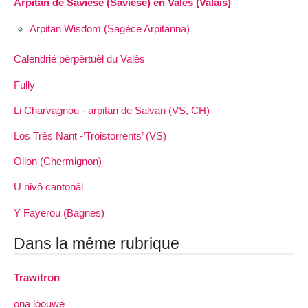
Arpitan de Saviése (Savièse) en Valês (Valais)
Arpitan Wisdom (Sagèce Arpitanna)
Calendrié pèrpèrtuèl du Valês
Fully
Li Charvagnou - arpitan de Salvan (VS, CH)
Los Três Nant -’Troistorrents’ (VS)
Ollon (Chermignon)
U nivô cantonâl
Y Fayerou (Bagnes)
Dans la même rubrique
Trawitron
ona lóouwe