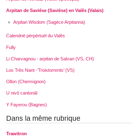
Arpitan de Saviése (Savièse) en Valês (Valais)
Arpitan Wisdom (Sagèce Arpitanna)
Calendrié pèrpèrtuèl du Valês
Fully
Li Charvagnou - arpitan de Salvan (VS, CH)
Los Três Nant -’Troistorrents’ (VS)
Ollon (Chermignon)
U nivô cantonâl
Y Fayerou (Bagnes)
Dans la même rubrique
Trawitron