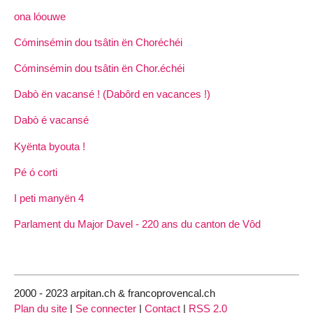
ona lóouwe
Cóminsémin dou tsâtin ën Choréchéi
Cóminsémin dou tsâtin ën Chor.échéi
Dabò ën vacansé ! (Dabôrd en vacances !)
Dabò é vacansé
Kyënta byouta !
Pé ó corti
I peti manyën 4
Parlament du Major Davel - 220 ans du canton de Vôd
2000 - 2023 arpitan.ch & francoprovencal.ch
Plan du site
|
Se connecter
|
Contact
|
RSS 2.0