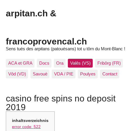
arpitan.ch &
francoprovencal.ch
Sens tués des arpitans (patouésans) tot u tôrn du Mont-Blanc !
ACA et GRA
Docs
Ora
Valês (VS)
Fribôrg (FR)
Vôd (VD)
Savouè
VDA / PIE
Poulyes
Contact
casino free spins no deposit
2019
inhaltsverzeichnis
error code: 522