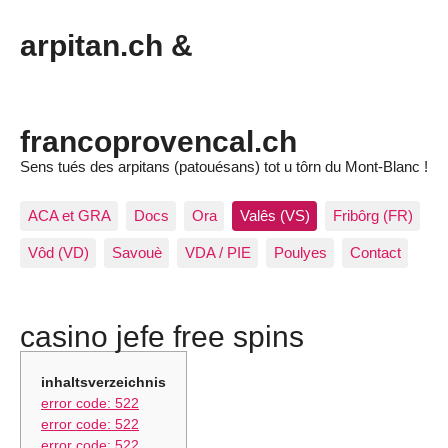
arpitan.ch &
francoprovencal.ch
Sens tués des arpitans (patouésans) tot u tôrn du Mont-Blanc !
ACA et GRA
Docs
Ora
Valês (VS)
Fribôrg (FR)
Vôd (VD)
Savouè
VDA / PIE
Poulyes
Contact
casino jefe free spins
inhaltsverzeichnis
error code: 522
error code: 522
error code: 522