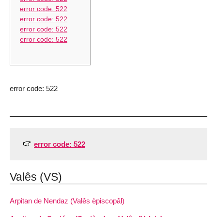
error code: 522
error code: 522
error code: 522
error code: 522
error code: 522
error code: 522
Valês (VS)
Arpitan de Nendaz (Valês èpiscopâl)