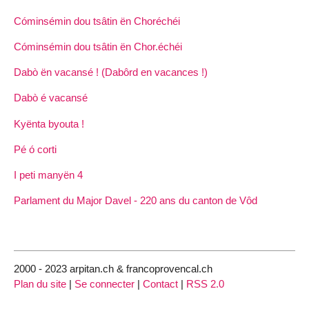
Cóminsémin dou tsâtin ën Choréchéi
Cóminsémin dou tsâtin ën Chor.échéi
Dabò ën vacansé ! (Dabôrd en vacances !)
Dabò é vacansé
Kyënta byouta !
Pé ó corti
I peti manyën 4
Parlament du Major Davel - 220 ans du canton de Vôd
2000 - 2023 arpitan.ch & francoprovencal.ch
Plan du site
|
Se connecter
|
Contact
|
RSS 2.0