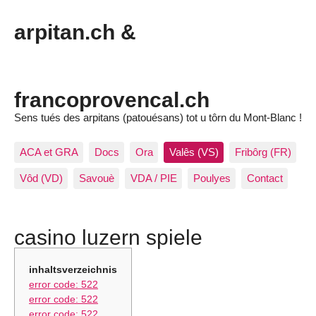
arpitan.ch &
francoprovencal.ch
Sens tués des arpitans (patouésans) tot u tôrn du Mont-Blanc !
ACA et GRA
Docs
Ora
Valês (VS)
Fribôrg (FR)
Vôd (VD)
Savouè
VDA / PIE
Poulyes
Contact
casino luzern spiele
inhaltsverzeichnis
error code: 522
error code: 522
error code: 522