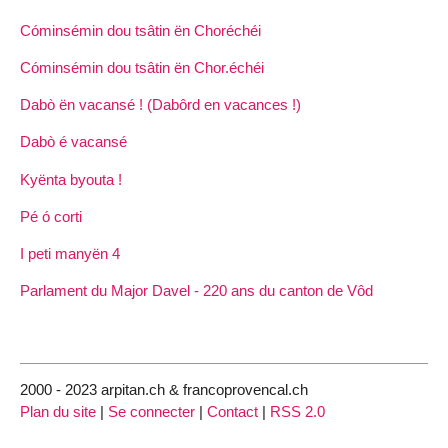
Cóminsémin dou tsâtin ën Choréchéi
Cóminsémin dou tsâtin ën Chor.échéi
Dabò ën vacansé ! (Dabôrd en vacances !)
Dabò é vacansé
Kyënta byouta !
Pé ó corti
I peti manyën 4
Parlament du Major Davel - 220 ans du canton de Vôd
2000 - 2023 arpitan.ch & francoprovencal.ch
Plan du site
|
Se connecter
|
Contact
|
RSS 2.0