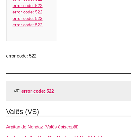
error code: 522
error code: 522
error code: 522
error code: 522
error code: 522
error code: 522
Valês (VS)
Arpitan de Nendaz (Valês èpiscopâl)